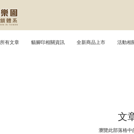
所有文章
貓腳印相關資訊
全新商品上市
活動相
【MTG】魔法風雲會
【PTCG】寶可夢
【WS
【SVE】闇影詩章
【WIXOSS】戰鬥少女
【VG
文
【OPTCG】航海王
【UA】UNION ARENA
【
瀏覽此部落格中