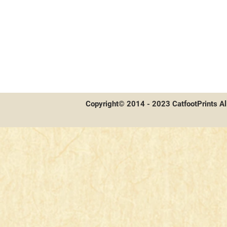
【BS】Battle Spirits
【OSICA】OSICA
【WSB】
【BD】創之界限
【GCG】金牌來了
Copyright© 2014 - 2023 CatfootPrints Al