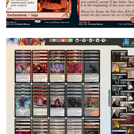
【BS】Battle Spirits
【OSICA】OSICA
【WSB】
【BD】創之界限
【GCG】金牌來了