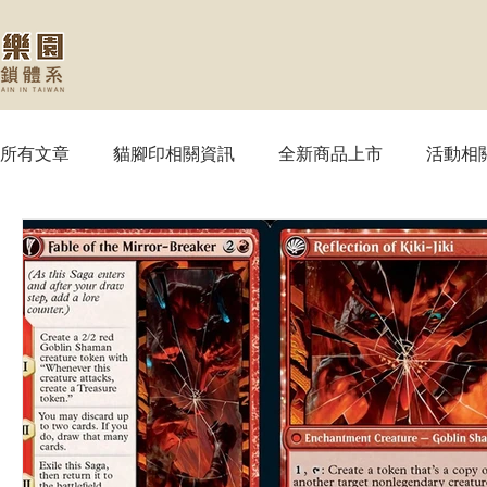
所有文章
貓腳印相關資訊
全新商品上市
活動相
【MTG】魔法風雲會
【PTCG】寶可夢
【WS
【SVE】闇影詩章
【WIXOSS】戰鬥少女
【VG
【OPTCG】航海王
【UA】UNION ARENA
【