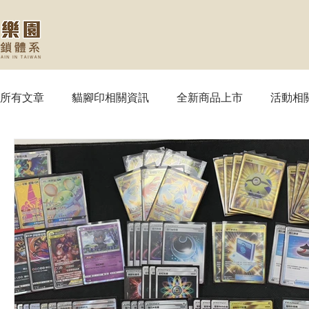
所有文章
貓腳印相關資訊
全新商品上市
活動相
【MTG】魔法風雲會
【PTCG】寶可夢
【WS
【SVE】闇影詩章
【WIXOSS】戰鬥少女
【VG
【OPTCG】航海王
【UA】UNION ARENA
【