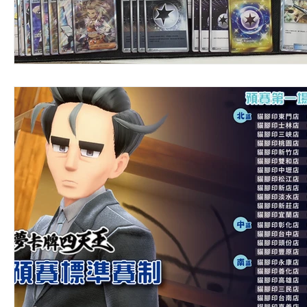
【BS】Battle Spirits
【OSICA】OSICA
【WSB】
【BD】創之界限
【GCG】金牌來了