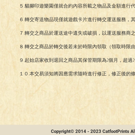
５.貓腳印遊樂園僅就合約內容所載之物品及金額進行
６.轉交寄送物品現僅就遊戲卡片進行轉交運送服務，
７.轉交之商品於運送途中遺失或破損，以運送服務商
８.轉交之商品於轉交後若未於時限內領取（領取時限
９.起始店家收到退回之商品其保管期限為2個月，超過
１０.本交易須知將因應需求隨時進行修正，修正後的
Copyright© 2014 - 2023 CatfootPrints Al