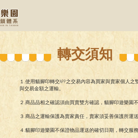
轉交須知
１.使用貓腳印轉交APP之交易內容為買家與賣家個人
與交易金額之運輸。
２.商品品相之確認須由買賣雙方確認，貓腳印遊樂園
３.商品之運輸保護為賣家責任，賣家須妥善保護所運
４.貓腳印遊樂園不保證物品運送的確切日期，轉交服