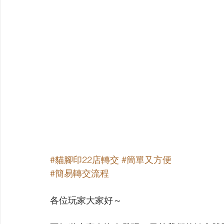
【VIVIDZ】Vividz
【BS】Battle Spirits
【OSIC
【LC】最終編年史-無限
【BD】創之界限
【G
#貓腳印22店轉交
#簡單又方便
#簡易轉交流程
各位玩家大家好～