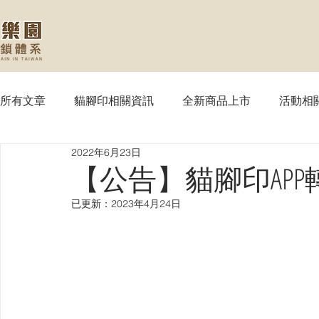
所有文章
貓腳印相關資訊
全新商品上市
活動相
2022年6月23日
【MTG】魔法風雲會
【PTCG】寶可夢
【WS
【公告】貓腳印AP
已更新：
2023年4月24日
【SVE】闇影詩章
【WIXOSS】戰鬥少女
【VG
【OPTCG】航海王
【UA】UNION ARENA
【