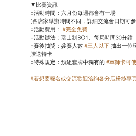
▼比賽資訊
○活動時間：六月份每週都會有一場
(各店家舉辦時間不同，詳細交流會日期可參
○活動費用： 
#完全免費
○活動辦法：瑞士制BO1、每局時間30分鐘
○賽後抽獎：參賽人數 
#三人以下
 抽出一位
贈送特卡
○特殊規定：預組套牌中獨有的 
#軍師卡可
#若想要報名或交流歡迎洽詢各分店粉絲專頁與