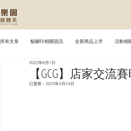
所有文章
貓腳印相關資訊
全新商品上市
活動相
2022年6月1日
【MTG】魔法風雲會
【PTCG】寶可夢
【WS
【GCG】店家交流
已更新：
2023年4月24日
【SVE】闇影詩章
【WIXOSS】戰鬥少女
【VG
【OPTCG】航海王
【UA】UNION ARENA
【