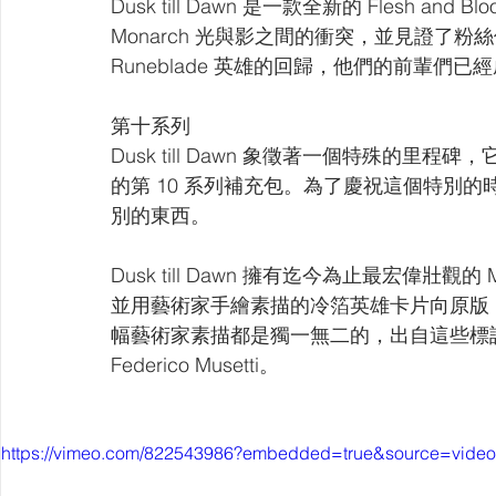
Dusk till Dawn 是一款全新的 Flesh and
【VIVIDZ】Vividz
【BS】Battle Spirits
【OSIC
Monarch 光與影之間的衝突，並見證了粉絲們最喜愛的 
Runeblade 英雄的回歸，他們的前輩們已經成為了
【LC】最終編年史-無限
【BD】創之界限
【G
第十系列
Dusk till Dawn 象徵著一個特殊的里程碑，它是自
的第 10 系列補充包。為了慶祝這個特別
別的東西。
Dusk till Dawn 擁有迄今為止最宏偉壯觀的 M
並用藝術家手繪素描的冷箔英雄卡片向原版 Light a
幅藝術家素描都是獨一無二的，出自這些標誌性英雄
Federico Musetti。
https://vimeo.com/822543986?embedded=true&source=video