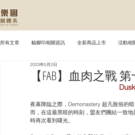
所有文章
貓腳印相關資訊
全新商品上市
活動相
2023年5月2日
【MTG】魔法風雲會
【PTCG】寶可夢
【WS
【FAB】血肉之戰 第十彈 補
Dusk
【SVE】闇影詩章
【WIXOSS】戰鬥少女
【VG
夜幕降臨之際，Demonastery 超凡脫俗
而，在這最黑暗的時刻，盟友們團結一致地
【OPTCG】航海王
【UA】UNION ARENA
【
時再次看到曙光。