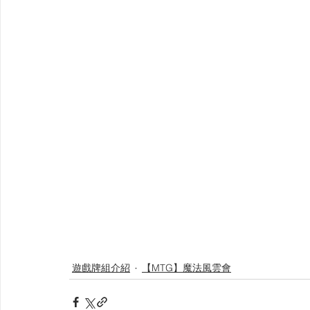
遊戲牌組介紹
【MTG】魔法風雲會