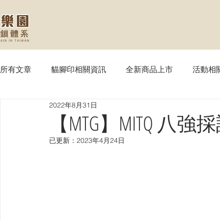
所有文章
貓腳印相關資訊
全新商品上市
活動相
2022年8月31日
【MTG】魔法風雲會
【PTCG】寶可夢
【WS
【MTG】MITQ 八
已更新：
2023年4月24日
【SVE】闇影詩章
【WIXOSS】戰鬥少女
【VG
【OPTCG】航海王
【UA】UNION ARENA
【