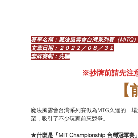
【VIVIDZ】Vividz
【BS】Battle Spirits
【OSIC
【LC】最終編年史-無限
【BD】創之界限
【G
賽事名稱：魔法風雲會台灣系列賽（MITQ
文章日期：２０２２／０８／３１
套牌賽制：先驅
※抄牌前請先注
【
魔法風雲會台灣系列賽做為MTG久違的一
榮，吸引了不少玩家前來競爭。
★什麼是「MIT Championship 台灣冠軍賽