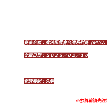
【VIVIDZ】Vividz
【BS】Battle Spirits
【OSIC
【LC】最終編年史-無限
【BD】創之界限
【G
賽事名稱：魔法風雲會台灣系列賽（MITQ
文章日期：２０２３／０２／１０
套牌賽制：先驅
※抄牌前請先注