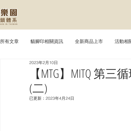
所有文章
貓腳印相關資訊
全新商品上市
活動相
2023年2月10日
【MTG】魔法風雲會
【PTCG】寶可夢
【WS
【MTG】MITQ 
(二)
【SVE】闇影詩章
【WIXOSS】戰鬥少女
【VG
已更新：
2023年4月24日
【OPTCG】航海王
【UA】UNION ARENA
【