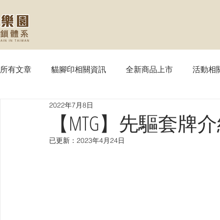
所有文章
貓腳印相關資訊
全新商品上市
活動相
2022年7月8日
【MTG】魔法風雲會
【PTCG】寶可夢
【WS
【MTG】先驅套牌
已更新：
2023年4月24日
【SVE】闇影詩章
【WIXOSS】戰鬥少女
【VG
【OPTCG】航海王
【UA】UNION ARENA
【