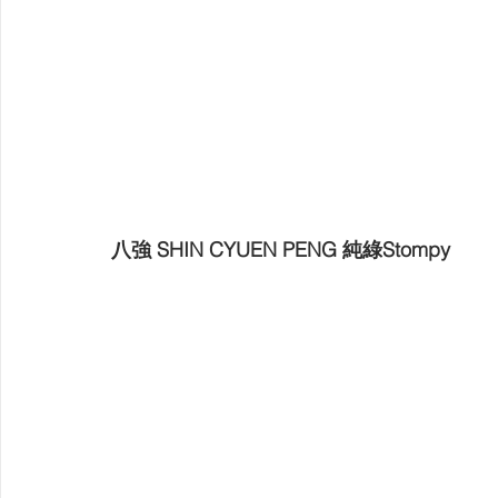
八強 SHIN CYUEN PENG 純綠Stompy