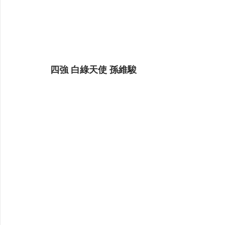
四強 白綠天使 孫維駿