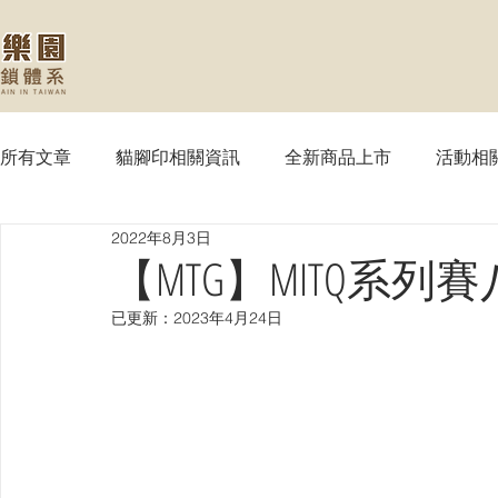
所有文章
貓腳印相關資訊
全新商品上市
活動相
2022年8月3日
【MTG】魔法風雲會
【PTCG】寶可夢
【WS
【MTG】MITQ系
已更新：
2023年4月24日
【SVE】闇影詩章
【WIXOSS】戰鬥少女
【VG
【OPTCG】航海王
【UA】UNION ARENA
【