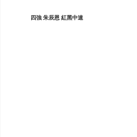
四強 朱辰恩 紅黑中速