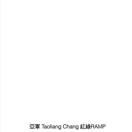
亞軍 Taoliang Chang 紅綠RAMP