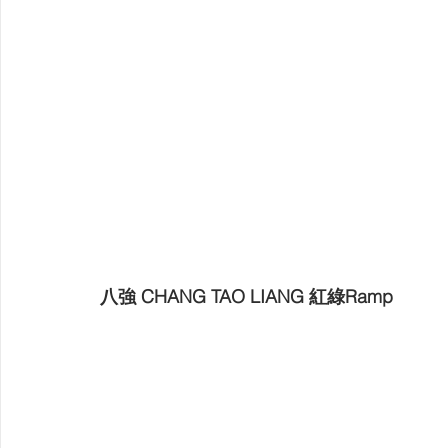
八強 CHANG TAO LIANG 紅綠Ramp