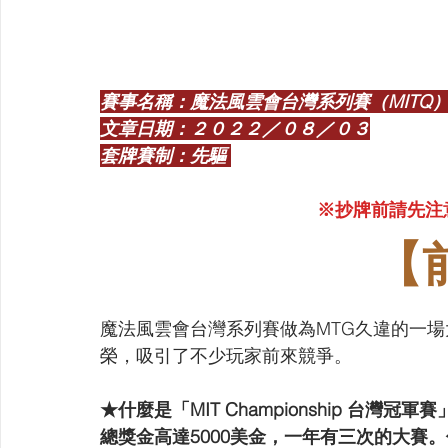
【VIVIDZ】Vividz
【BS】Battle Spirits
【OSIC
【LC】最終編年史-無限
【BD】創之界限
【G
賽事名稱：魔法風雲會台灣系列賽（MITQ
文章日期：２０２２／０８／０３
套牌賽制：先驅 
※抄牌前請先注
【
魔法風雲會台灣系列賽做為MTG久違的一
榮，吸引了不少玩家前來競爭。
★什麼是「MIT Championship 台灣冠軍賽
總獎金高達5000美金，一年有三次的大賽