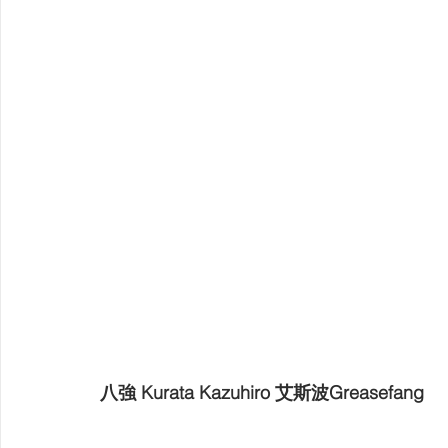
八強 Kurata Kazuhiro 艾斯波Greasefang