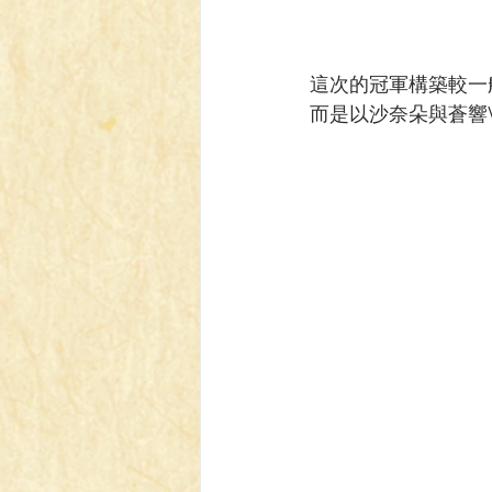
這次的冠軍構築較一
而是以沙奈朵與蒼響