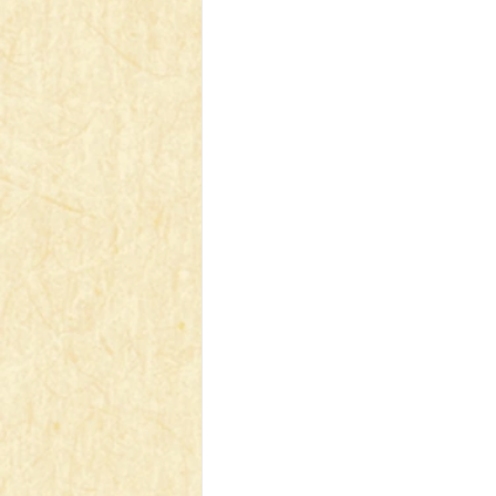
【VIVIDZ】Vividz
【BS】Bat
【LC】最終編年史-無限
【