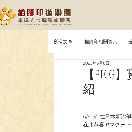
所有文章
貓腳印相關資訊
2023年5月8日
【MTG】魔法風雲會
【P
【PTCG
紹
【SVE】闇影詩章
【WIX
【OPTCG】航海王
【UA】
5/6-5/7在日本新潟舉
在此恭喜ヤマグチ 