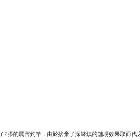
了2張的厲害釣竿，由於捨棄了深缽鎮的舖場效果取而代