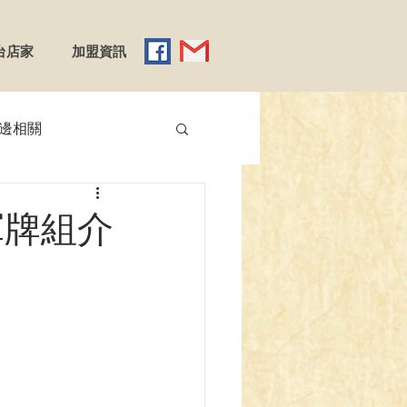
台店家
加盟資訊
邊相關
【YGO】遊戲王
冠軍牌組介
】Reバース
emy X