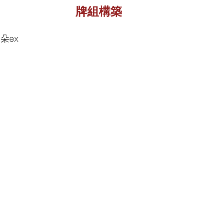
牌組構築
朵ex