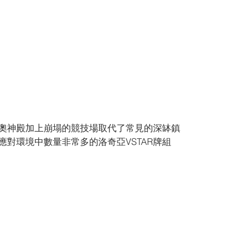
奧神殿加上崩塌的競技場取代了常見的深缽鎮
應對環境中數量非常多的洛奇亞VSTAR牌組