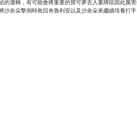
組的運轉，有可能會將重要的寶可夢丟入棄牌區因此厲害
將沙奈朵擊倒時救回奇魯利安以及沙奈朵來繼續培養打手