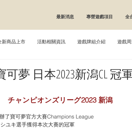
最新消息
專營遊戲項目
全
全新商品上市
活動相關資訊
遊戲牌組介紹
遊戲周
TCG】寶可夢
【WS】黑白雙翼
【FAB】血肉之戰
】寶可夢 日本2023新潟CL 
OSS】戰鬥少女
【VG】卡片戰鬥先導者
【REBIRTH
チャンピオンズリーグ2023 新潟
UNION ARENA
【DM】決鬥王
【ZX】Zillions of en
辦了寶可夢官方大賽Champions League
ヨシユキ選手獲得本次大賽的冠軍