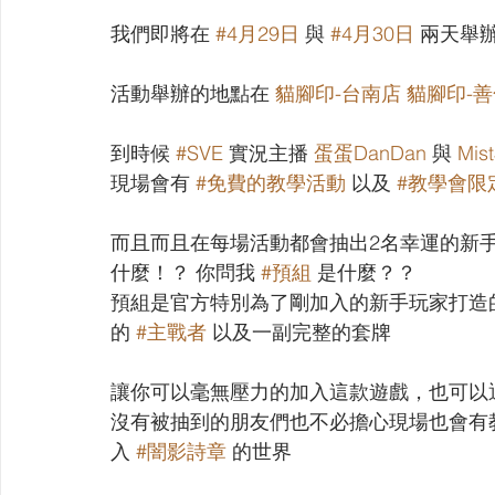
【VIVIDZ】Vividz
【BS】Battle Spirits
【OSIC
我們即將在 
#4月29日
 與 
#4月30日
 兩天舉辦
活動舉辦的地點在 
貓腳印-台南店
貓腳印-
【LC】最終編年史-無限
【BD】創之界限
【G
到時候 
#SVE
 實況主播 
蛋蛋DanDan
 與 
Mi
現場會有 
#免費的教學活動
 以及 
#教學會限
而且而且在每場活動都會抽出2名幸運的新手
什麼！？ 你問我 
#預組
 是什麼？？
預組是官方特別為了剛加入的新手玩家打造
的 
#主戰者
 以及一副完整的套牌
讓你可以毫無壓力的加入這款遊戲，也可以
沒有被抽到的朋友們也不必擔心現場也會有
入 
#闇影詩章
 的世界