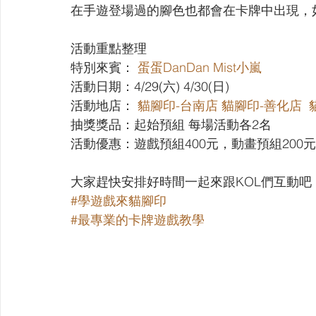
在手遊登場過的腳色也都會在卡牌中出現，
活動重點整理
特別來賓： 
蛋蛋DanDan
Mist小嵐
活動日期：4/29(六) 4/30(日)
活動地店： 
貓腳印-台南店
貓腳印-善化店
  ​
抽獎獎品：起始預組 每場活動各2名
活動優惠：遊戲預組400元，動畫預組200元
大家趕快安排好時間一起來跟KOL們互動吧
#學遊戲來貓腳印
#最專業的卡牌遊戲教學