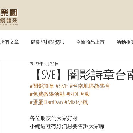
所有文章
貓腳印相關資訊
全新商品上市
活動相
2023年4月24日
【MTG】魔法風雲會
【PTCG】寶可夢
【WS
【SVE】闇影詩章
#闇影詩章
#SVE
#台南地區教學會
【SVE】闇影詩章
【WIXOSS】戰鬥少女
【VG
#免費教學活動
#KOL互動
#蛋蛋DanDan
#Mist小嵐
【OPTCG】航海王
【UA】UNION ARENA
【
各位朋友們大家好呀
小編這裡有好消息要告訴大家囉