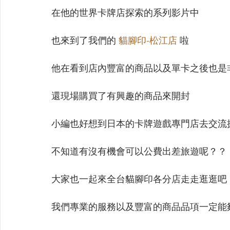
【VIVIDZ】Vividz
【BS】Battle Spirits
【OSIC
在他的世界卡牌店探索的系列影片中
也來到了我們的 
貓腳印-松江店
 啦
【LC】最終編年史-無限
【BD】創之界限
【G
他在看到店內豐富的商品以及單卡之後也是
還現場購買了有興趣的商品來開封
小編也好想到日本的卡牌遊戲專門店去交流
不知道有沒有機會可以公費出差旅遊呢？？
大家也一起來全台貓腳印各分店走走逛逛吧
我們專業的服務以及豐富的商品品項一定能