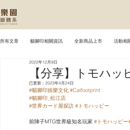
所有文章
貓腳印相關資訊
全新商品上市
活動相
2022年12月9日
【MTG】魔法風雲會
【PTCG】寶可夢
【WS
【分享】トモハッピ
已更新：
2023年4月24日
【SVE】闇影詩章
【WIXOSS】戰鬥少女
【VG
#貓腳印娛樂文化
#Catfootprint
#貓腳印_松江店
#世界カード屋探訪
#トモハッピー
【OPTCG】航海王
【UA】UNION ARENA
【
前陣子MTG世界級知名玩家 
#トモハッピー