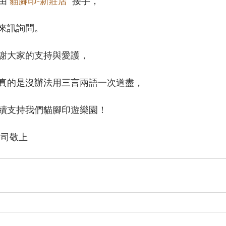
由 
貓腳印-新莊店
  接手，
來訊詢問。
謝大家的支持與愛護，
真的是沒辦法用三言兩語一次道盡，
續支持我們貓腳印遊樂園！
公司敬上