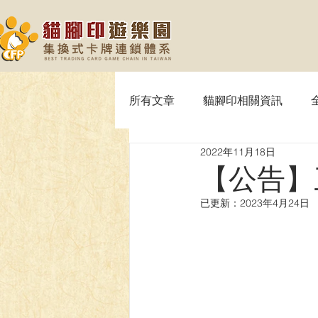
所有文章
貓腳印相關資訊
2022年11月18日
【MTG】魔法風雲會
【P
【公告】
已更新：
2023年4月24日
【SVE】闇影詩章
【WIX
【OPTCG】航海王
【UA】