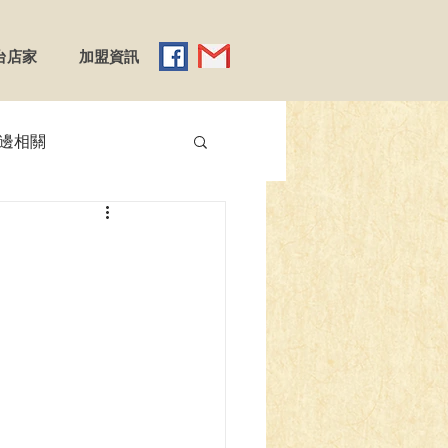
台店家
加盟資訊
邊相關
【YGO】遊戲王
】Reバース
emy X