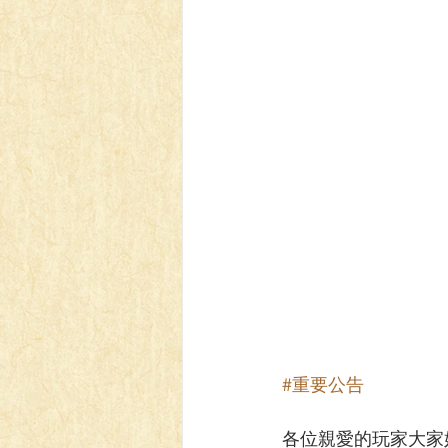
【VIVIDZ】Vividz
【BS】Bat
【LC】最終編年史-無限
【
#重要公告
各位親愛的玩家大家