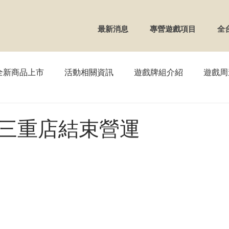
最新消息
專營遊戲項目
全
全新商品上市
活動相關資訊
遊戲牌組介紹
遊戲周
TCG】寶可夢
【WS】黑白雙翼
【FAB】血肉之戰
三重店結束營運
OSS】戰鬥少女
【VG】卡片戰鬥先導者
【REBIRTH
UNION ARENA
【DM】決鬥王
【ZX】Zillions of en