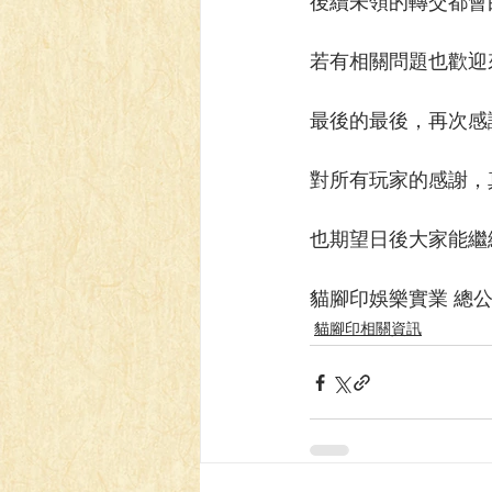
後續未領的轉交都會
若有相關問題也歡迎
最後的最後，再次感
對所有玩家的感謝，
也期望日後大家能繼
貓腳印娛樂實業 總
貓腳印相關資訊