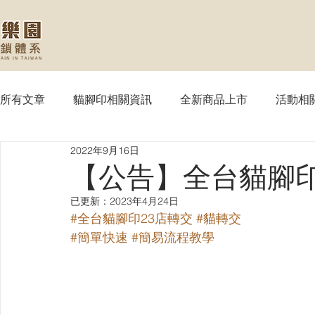
所有文章
貓腳印相關資訊
全新商品上市
活動相
2022年9月16日
【MTG】魔法風雲會
【PTCG】寶可夢
【WS
【公告】全台貓腳印
已更新：
2023年4月24日
【SVE】闇影詩章
【WIXOSS】戰鬥少女
【VG
#全台貓腳印23店轉交
#貓轉交
#簡單快速
#簡易流程教學
【OPTCG】航海王
【UA】UNION ARENA
【