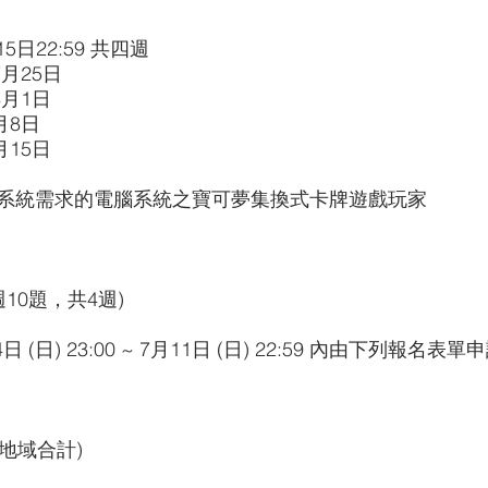
tle Spirits
【OSICA】OSICA
【WSB】Weiß Schwar
月15日22:59 共四週
7月25日
8月1日
BD】創之界限
【GCG】金牌來了
8月8日
月15日
系統需求的電腦系統之寶可夢集換式卡牌遊戲玩家
週10題，共4週)
(日) 23:00 ~ 7月11日 (日) 22:59 內由下列報名表單
全地域合計)