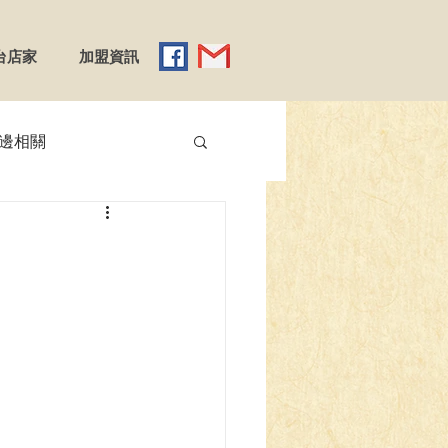
台店家
加盟資訊
邊相關
【YGO】遊戲王
】Reバース
emy X