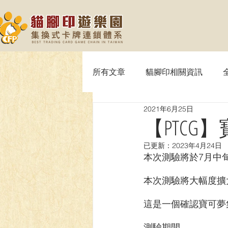
所有文章
貓腳印相關資訊
2021年6月25日
【MTG】魔法風雲會
【P
【PTCG
已更新：
2023年4月24日
【SVE】闇影詩章
【WIX
本次測驗將於7月中
本次測驗將大幅度擴
【OPTCG】航海王
【UA】
這是一個確認寶可夢
測驗期間