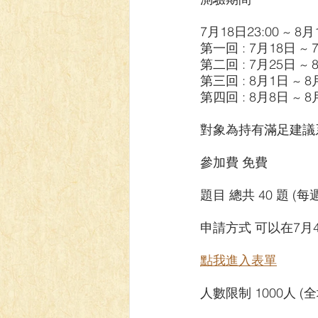
【VIVIDZ】Vividz
【BS】Bat
7月18日23:00 ~ 8
第一回 : 7月18日 ~ 
第二回 : 7月25日 ~ 
【LC】最終編年史-無限
【
第三回 : 8月1日 ~ 
第四回 : 8月8日 ~ 8
對象為持有滿足建議
參加費 免費
題目 總共 40 題 (每
申請方式 可以在7月4日 
點我進入表單
人數限制 1000人 (