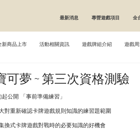
最新消息
專營遊戲項目
全
全新商品上市
活動相關資訊
遊戲牌組介紹
遊戲周
TCG】寶可夢
【WS】黑白雙翼
【FAB】血肉之戰
】寶可夢 ~ 第三次資格測驗
OSS】戰鬥少女
【VG】卡片戰鬥先導者
【REBIRTH
旬起公開 「事前準備練習」
大對重新確認卡牌遊戲規則知識的練習題範圍
UNION ARENA
【DM】決鬥王
【ZX】Zillions of en
集換式卡牌遊戲對戰時的必要知識的好機會