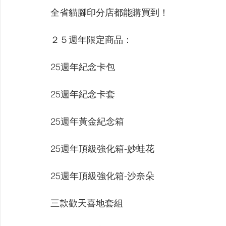
【VIVIDZ】Vividz
【BS】Battle Spirits
【OSIC
全省貓腳印分店都能購買到！
２５週年限定商品：
【LC】最終編年史-無限
【BD】創之界限
【G
25週年紀念卡包
25週年紀念卡套
25週年黃金紀念箱
25週年頂級強化箱-妙蛙花
25週年頂級強化箱-沙奈朵
三款歡天喜地套組