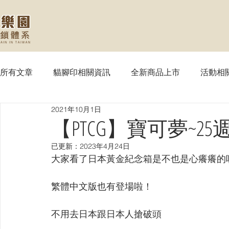
所有文章
貓腳印相關資訊
全新商品上市
活動相
2021年10月1日
【MTG】魔法風雲會
【PTCG】寶可夢
【WS
【PTCG】寶可夢~2
已更新：
2023年4月24日
【SVE】闇影詩章
【WIXOSS】戰鬥少女
【VG
大家看了日本黃金紀念箱是不也是心癢癢的
繁體中文版也有登場啦！
【OPTCG】航海王
【UA】UNION ARENA
【
不用去日本跟日本人搶破頭