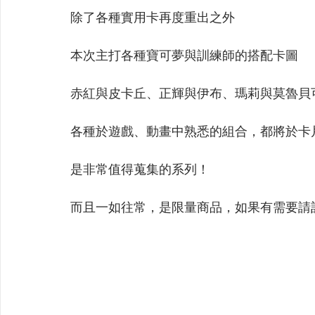
【VIVIDZ】Vividz
【BS】Battle Spirits
【OSIC
除了各種實用卡再度重出之外
本次主打各種寶可夢與訓練師的搭配卡圖
【LC】最終編年史-無限
【BD】創之界限
【G
赤紅與皮卡丘、正輝與伊布、瑪莉與莫魯貝
各種於遊戲、動畫中熟悉的組合，都將於卡
是非常值得蒐集的系列！
而且一如往常，是限量商品，如果有需要請