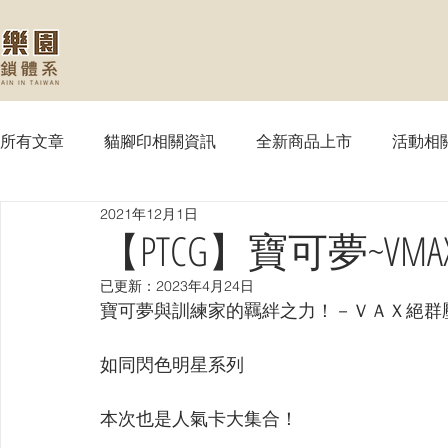
所有文章
貓腳印相關資訊
全新商品上市
活動相
2021年12月1日
【MTG】魔法風雲會
【PTCG】寶可夢
【WS
【PTCG】寶可夢~VM
已更新：
2023年4月24日
【SVE】闇影詩章
【WIXOSS】戰鬥少女
【VG
寶可夢與訓練家的羈絆之力！－ＶＡＸ絕群
如同閃色明星系列
【OPTCG】航海王
【UA】UNION ARENA
【
本次也是人氣卡大集合！