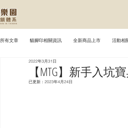
所有文章
貓腳印相關資訊
全新商品上市
活動相
2022年3月31日
【MTG】魔法風雲會
【PTCG】寶可夢
【WS
【MTG】新手入坑寶
已更新：
2023年4月24日
【SVE】闇影詩章
【WIXOSS】戰鬥少女
【VG
【OPTCG】航海王
【UA】UNION ARENA
【