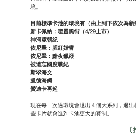
境。
目前標準卡池的環境有（由上到下依次為新
新卡佩納：喧囂黑街（4/29上市）
神河霓朝紀
依尼翠：腥紅婚誓
依尼翠：黯夜獵蹤
被遺忘國度戰紀
斯翠海文
凱德海姆
贊迪卡再起
現在每一次過環境會退出４個大系列，退出
些卡片就會進到卡池更大的賽制。
〔