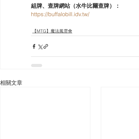
組牌、查牌網站（水牛比爾查牌）：
https://buffalobill.idv.tw/
【MTG】魔法風雲會
相關文章