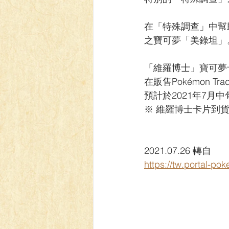
【VIVIDZ】Vividz
【BS】Bat
在「特殊調查」中幫
之寶可夢「美錄坦」
【LC】最終編年史-無限
【
「維羅博士」寶可夢
在販售Pokémon T
預計於2021年7月
※ 維羅博士卡片到
2021.07.26 轉自 
https://tw.portal-p