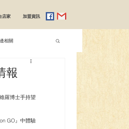
台店家
加盟資訊
邊相關
【YGO】遊戲王
情報
】Reバース
維羅博士手持望
emy X
n GO』中體驗