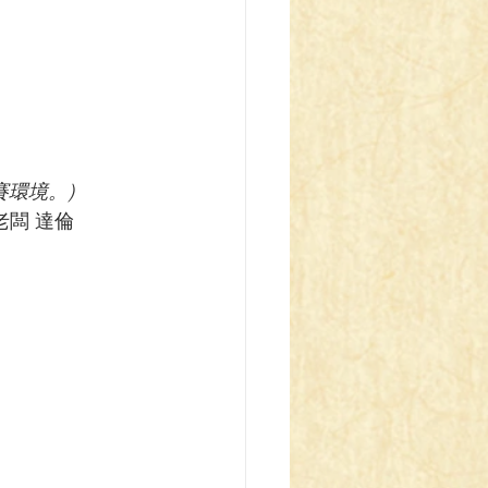
環境。)
                 --- 貓腳印淡水店老闆 達倫