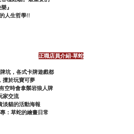
快樂』
的人生哲學!!
正職店員介紹-草蛇
牌坑，各式卡牌遊戲都
，擅於玩寶可夢
，有空時會拿鬃岩狼人牌
玩家交流
責淡貓的活動海報
專：草蛇的繪畫日常