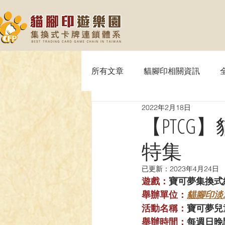
所有文章
貓腳印相關資訊
2022年2月18日
【MTG】魔法風雲會
【P
【PTC
特集
【SVE】闇影詩章
【WIX
已更新：
2023年4月24日
遊戲：
寶可夢集換式
【OPTCG】航海王
【UA】
舉辦單位：
貓腳印淡
活動名稱：
寶可夢兒
舉辦時間：
每週日晚