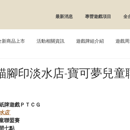
最新消息
專營遊戲項目
全
全新商品上市
活動相關資訊
遊戲牌組介紹
遊戲周
TCG】寶可夢
【WS】黑白雙翼
【FAB】血肉之戰
G】貓腳印淡水店-寶可夢兒
OSS】戰鬥少女
【VG】卡片戰鬥先導者
【REBIRTH
紙牌遊戲ＰＴＣＧ
UNION ARENA
【DM】決鬥王
【ZX】Zillions of en
水店 
童聯盟賽
間七點