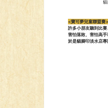
貓
<寶可夢兒童聯盟賽
許多小朋友聽到比賽
害怕落敗、害怕高手
於是貓腳印淡水店專