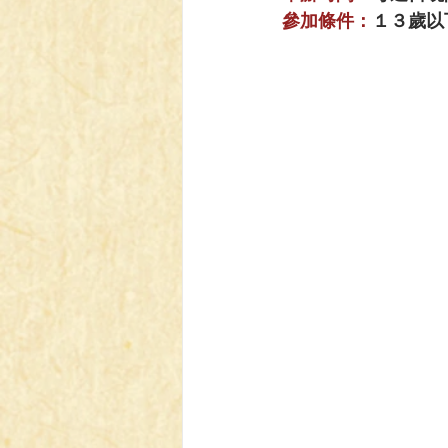
【VIVIDZ】Vividz
【BS】Bat
參加條件：
１３歲以
【LC】最終編年史-無限
【