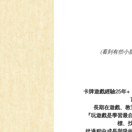
(看到有些小
卡牌遊戲經驗25年
長期在遊戲、教
『玩遊戲是學習最
標、
從過程中成長與吸