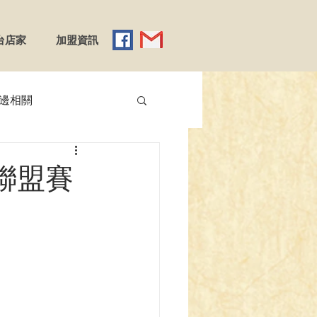
台店家
加盟資訊
邊相關
【YGO】遊戲王
童聯盟賽
】Reバース
emy X