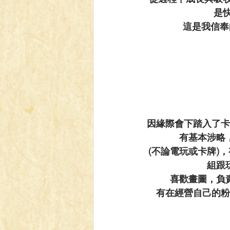
是
這是我信奉
因緣際會下踏入了卡
有基本涉略
(不論電玩或卡牌)
組跟
喜歡畫圖，負
有在經營自己的粉