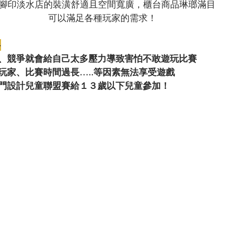
腳印淡水店的裝潢舒適且空間寬廣，櫃台商品琳瑯滿目
可以滿足各種玩家的需求！
>
、競爭就會給自己太多壓力導致害怕不敢遊玩比賽
玩家、比賽時間過長…..等因素無法享受遊戲
門設計兒童聯盟賽給１３歲以下兒童參加！