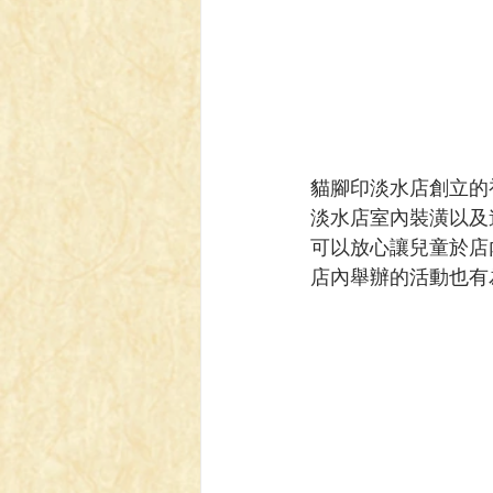
貓腳印淡水店創立的
淡水店室內裝潢以及
可以放心讓兒童於店
店內舉辦的活動也有