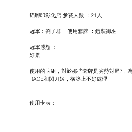
【VIVIDZ】Vividz
【BS】Battle Spirits
【OSIC
貓腳印彰化店 參賽人數 ：21人 
【LC】最終編年史-無限
【BD】創之界限
【G
冠軍：劉子群    使用套牌 ：鎧裝御巫
冠軍感想 ：
好累
使用的牌組，對於那些套牌是劣勢對局?，為
RACE和閃刀姬，構築上不好處理
使用卡表：