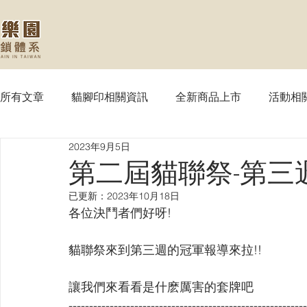
所有文章
貓腳印相關資訊
全新商品上市
活動相
2023年9月5日
【MTG】魔法風雲會
【PTCG】寶可夢
【WS
第二屆貓聯祭-第三
已更新：
2023年10月18日
【SVE】闇影詩章
【WIXOSS】戰鬥少女
【VG
各位決鬥者們好呀! 
貓聯祭來到第三週的冠軍報導來拉!!
【OPTCG】航海王
【UA】UNION ARENA
【
讓我們來看看是什麽厲害的套牌吧
----------------------------------------------------------