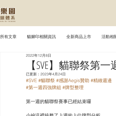
所有文章
貓腳印相關資訊
全新商品上市
活動相
2022年12月8日
【MTG】魔法風雲會
【PTCG】寶可夢
【WS
【SVE】貓聯祭第
已更新：
2023年4月24日
【SVE】闇影詩章
【WIXOSS】戰鬥少女
【VG
#SVE
#貓聯祭
#感謝Aegis贊助
#精緻週邊
#第一週四強牌組
#牌型整理
【OPTCG】航海王
【UA】UNION ARENA
【
第一週的貓聯祭賽事已經結束囉 
小編這裡統整了上週的上位牌型分析