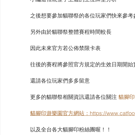
【VIVIDZ】Vividz
【BS】Battle Spirits
【OSIC
之後想要參加貓聯祭的各位玩家們快來參考
【LC】最終編年史-無限
【BD】創之界限
【G
另外由於貓聯祭整體賽程時間較長
因此未來官方若公佈禁限卡表
往後的賽程將參照官方規定的生效日期開始
還請各位玩家們多多留意
更多的貓聯祭相關資訊還請各位關注 
貓腳印
貓腳印遊樂園官方網站：https://www.catfootpr
以及全台各大貓腳印粉絲團喔！！