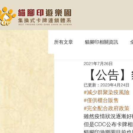
所有文章
貓腳印相關資訊
2021年7月26日
【MTG】魔法風雲會
【P
【公告】
已更新：
2023年4月24日
【SVE】闇影詩章
【WIX
#減少群聚染疫風險
#僅供櫃台販售
#完全配合政府政策
【OPTCG】航海王
【UA】
雖然疫情狀況逐漸好
但是CDC公布卡牌
貓腳印遊樂園目前也