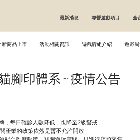
最新消息
專營遊戲項目
全
全新商品上市
活動相關資訊
遊戲牌組介紹
遊戲周
TCG】寶可夢
【WS】黑白雙翼
【FAB】血肉之戰
貓腳印體系 ~ 疫情公告
OSS】戰鬥少女
【VG】卡片戰鬥先導者
【REBIRTH
UNION ARENA
【DM】決鬥王
【ZX】Zillions of en
轉，每日確診人數降低，也降至2級警戒
相關產業的政策依然是暫不允許開放
願配合政府政策：關閉遊玩空間，只進行店頭零售