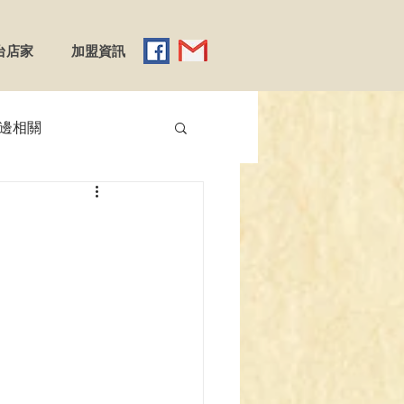
台店家
加盟資訊
邊相關
【YGO】遊戲王
】Reバース
emy X