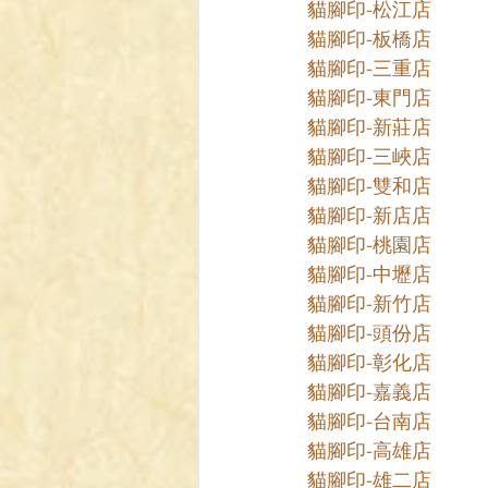
貓腳印-松江店
貓腳印-板橋店
貓腳印-三重店
貓腳印-東門店
貓腳印-新莊店
貓腳印-三峽店
貓腳印-雙和店
貓腳印-新店店
貓腳印-桃園店
貓腳印-中壢店
貓腳印-新竹店
貓腳印-頭份店
貓腳印-彰化店
貓腳印-嘉義店
貓腳印-台南店
貓腳印-高雄店
貓腳印-雄二店