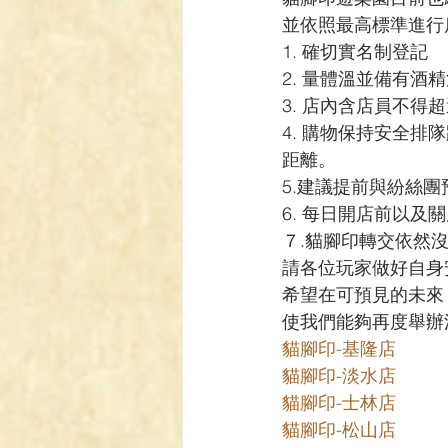
【VIVIDZ】Vividz
【BS】Bat
並依照最高標準進行
1. 確切實名制登記
2. 量體溫並備有
【LC】最終編年史-無限
【
3. 店內含店員不得
4. 購物保持安全排
距離。
5.建議提前與紛絲
6. 每日開店前以及
７.貓腳印轉交依然
請各位玩家做好自身
希望在可預見的未來
使我們能夠再度舉辦
貓腳印-基隆店
貓腳印-淡水店
貓腳印-士林店
貓腳印-松山店