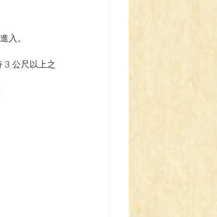
z Blau
其進入。
 3 公尺以上之
鐘