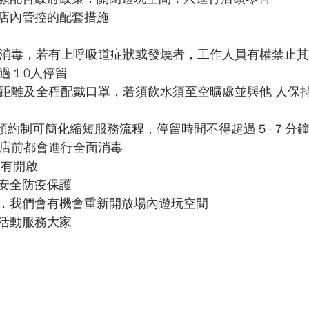
tle Spirits
【OSICA】OSICA
【WSB】Weiß Schwar
店內管控的配套措施
酒精消毒，若有上呼吸道症狀或發燒者，工作人員有權禁止
BD】創之界限
【GCG】金牌來了
超過１0人停留
隊距離及全程配戴口罩，若須飲水須至空曠處並與他 人保持
團預約制可簡化縮短服務流程，停留時間不得超過５-７分
關店前都會進行全面消毒
沒有開啟
安全防疫保護
，我們會有機會重新開放場內遊玩空間
活動服務大家