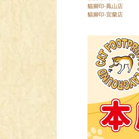
貓腳印-鳳山店
貓腳印-宜蘭店