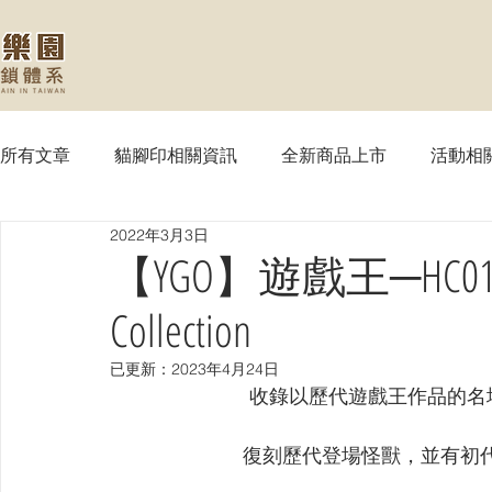
所有文章
貓腳印相關資訊
全新商品上市
活動相
2022年3月3日
【MTG】魔法風雲會
【PTCG】寶可夢
【WS
【YGO】遊戲王─HC01 歷代
Collection
【SVE】闇影詩章
【WIXOSS】戰鬥少女
【VG
已更新：
2023年4月24日
收錄以歷代遊戲王作品的名
【OPTCG】航海王
【UA】UNION ARENA
【
復刻歷代登場怪獸，並有初代～