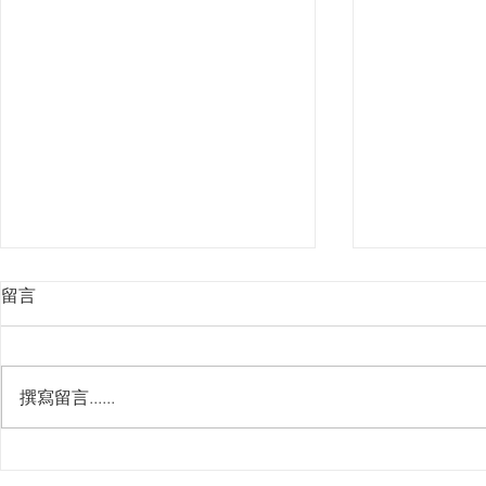
留言
撰寫留言......
第二屆貓聯
第二屆貓聯祭總決賽 - 賽後採