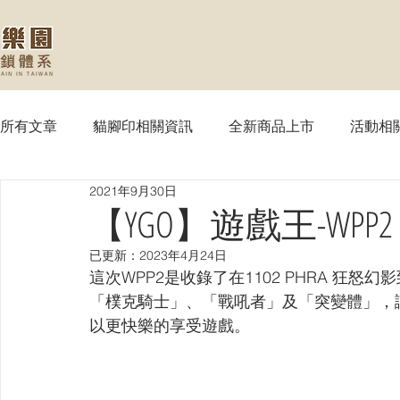
所有文章
貓腳印相關資訊
全新商品上市
活動相
2021年9月30日
【MTG】魔法風雲會
【PTCG】寶可夢
【WS
【YGO】遊戲王-WPP2
已更新：
2023年4月24日
【SVE】闇影詩章
【WIXOSS】戰鬥少女
【VG
這次WPP2是收錄了在1102 PHRA 狂怒幻影
「樸克騎士」、「戰吼者」及「突變體」，
以更快樂的享受遊戲。
【OPTCG】航海王
【UA】UNION ARENA
【