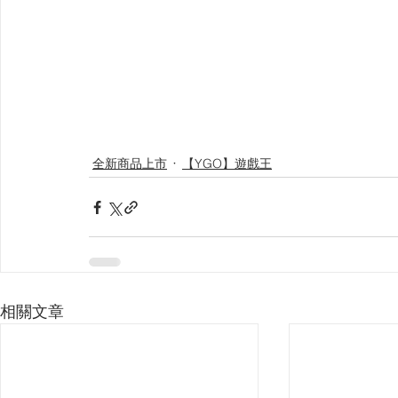
【VIVIDZ】Vividz
【BS】Battle Spirits
【OSIC
【LC】最終編年史-無限
【BD】創之界限
【G
全新商品上市
【YGO】遊戲王
相關文章