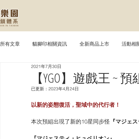
所有文章
貓腳印相關資訊
全新商品上市
活動相
2021年7月30日
【MTG】魔法風雲會
【PTCG】寶可夢
【WS
【YGO】遊戲王 ~ 
已更新：
2023年4月24日
【SVE】闇影詩章
【WIXOSS】戰鬥少女
【VG
以新的姿態復活，聖域中的代行者！
【OPTCG】航海王
【UA】UNION ARENA
【
本次預組出現了新的10星同步怪
『マジェス
『マジェスティ・ヒュペリオン』