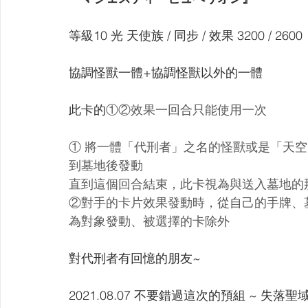
【VIVIDZ】Vividz
【BS】Battle Spirits
【OSIC
等級10 光 天使族 / 同步 / 效果 3200 / 2600
【LC】最終編年史-無限
【BD】創之界限
【G
協調怪獸一體+協調怪獸以外的一體
此卡的
①②效果一回合只能使用一次
① 將一體「代刑者」之名的怪獸或是「天
到墓地後發動
直到這個回合結束，此卡視為與送入墓地的
②對手的卡片效果發動時，從自己的手牌、
為對象發動、被選擇的卡除外
對代刑者有回憶的朋友~
2021.08.07 不要錯過這次的預組 ~ 失落聖