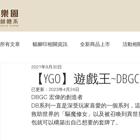
所有文章
貓腳印相關資訊
全新商品上市
活動相
2021年9月30日
【MTG】魔法風雲會
【PTCG】寶可夢
【WS
【YGO】遊戲王~DB
已更新：
2023年4月24日
【SVE】闇影詩章
【WIXOSS】戰鬥少女
【VG
DBGC 宏偉的創造者
DB系列一直是深受玩家喜愛的一個系列，這次
救助世界的「驅魔修女」以及被召喚到異世
【OPTCG】航海王
【UA】UNION ARENA
【
包就可以構築出自己想要的套牌了。