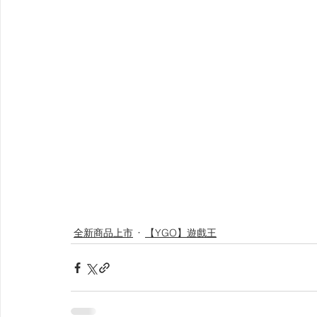
【VIVIDZ】Vividz
【BS】Battle Spirits
【OSIC
【LC】最終編年史-無限
【BD】創之界限
【G
全新商品上市
【YGO】遊戲王