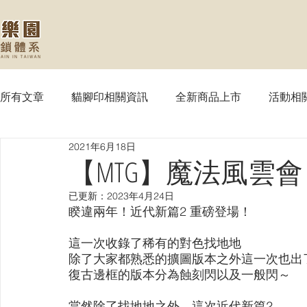
所有文章
貓腳印相關資訊
全新商品上市
活動相
2021年6月18日
【MTG】魔法風雲會
【PTCG】寶可夢
【WS
【MTG】魔法風雲會 ~
已更新：
2023年4月24日
【SVE】闇影詩章
【WIXOSS】戰鬥少女
【VG
睽違兩年！近代新篇2 重磅登場！
這一次收錄了稀有的對色找地地
除了大家都熟悉的擴圖版本之外這一次也出
【OPTCG】航海王
【UA】UNION ARENA
【
復古邊框的版本分為蝕刻閃以及一般閃～
當然除了找地地之外，這次近代新篇2