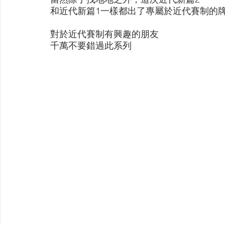
【VIVIDZ】Vividz
【BS】Battle Spirits
【OSIC
和近代新篇1一樣都出了專屬於近代賽制的
​對於近代賽制有興趣的朋友
千萬不要錯過此系列
【LC】最終編年史-無限
【BD】創之界限
【G