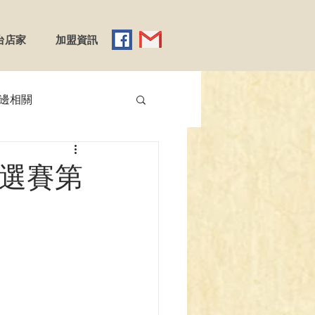
台店家
加盟資訊
邊相關
【YGO】遊戲王
預選賽第
】Reバース
emy X