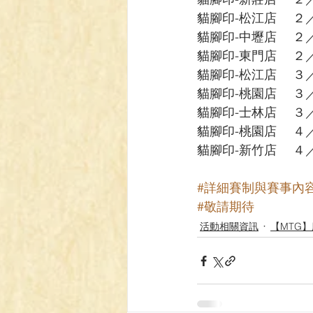
貓腳印-松江店 　
貓腳印-中壢店 　
貓腳印-東門店 　
貓腳印-松江店 　
貓腳印-桃園店 　
貓腳印-士林店 　
貓腳印-桃園店 　
貓腳印-新竹店 　
#詳細賽制與賽事內
#敬請期待
活動相關資訊
【MTG