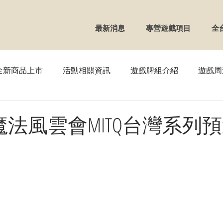
最新消息
專營遊戲項目
全
全新商品上市
活動相關資訊
遊戲牌組介紹
遊戲周
TCG】寶可夢
【WS】黑白雙翼
【FAB】血肉之戰
】魔法風雲會MITQ台灣系列
OSS】戰鬥少女
【VG】卡片戰鬥先導者
【REBIRTH
UNION ARENA
【DM】決鬥王
【ZX】Zillions of en