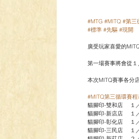
#MTG
#MITQ
#第三
#標準
#先驅
#現開
廣受玩家喜愛的MI
第一場賽事將會從１
本次MITQ賽事各
#MITQ第三循環賽程
貓腳印-雙和店 　
貓腳印-新店店 　
貓腳印-彰化店 　
貓腳印-三民店 　
貓腳印-新莊店 　