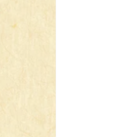
【VIVIDZ】Vividz
【BS】Bat
【LC】最終編年史-無限
【