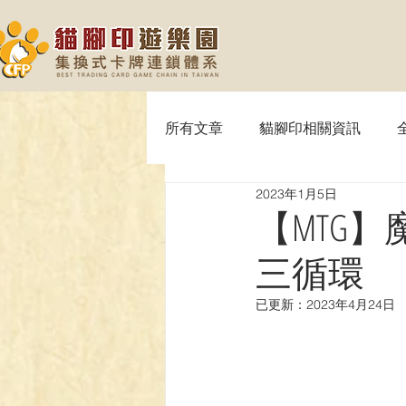
所有文章
貓腳印相關資訊
2023年1月5日
【MTG】魔法風雲會
【P
【MTG
三循環
【SVE】闇影詩章
【WIX
已更新：
2023年4月24日
【OPTCG】航海王
【UA】