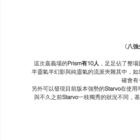
〈八強
這次嘉義場的
Prism有10人
，足足佔了整場
半靈氣半幻影與純靈氣的流派夾雜其中，如
確會有
另外可以發現目前版本強勢的
Starvo
在使用
與不久之前
Starvo
一枝獨秀的狀況不同，基