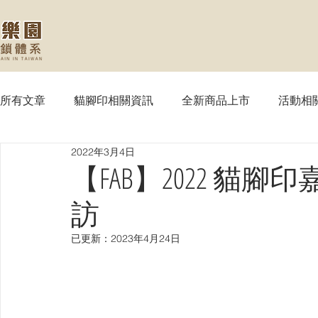
所有文章
貓腳印相關資訊
全新商品上市
活動相
2022年3月4日
【MTG】魔法風雲會
【PTCG】寶可夢
【WS
【FAB】2022 貓腳印嘉義
訪
【SVE】闇影詩章
【WIXOSS】戰鬥少女
【VG
已更新：
2023年4月24日
【OPTCG】航海王
【UA】UNION ARENA
【