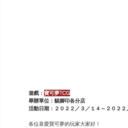
【VIVIDZ】Vividz
【BS】Battle Spirits
【OSIC
【LC】最終編年史-無限
【BD】創之界限
【G
遊戲：
寶可夢TCG
舉辦單位：貓腳印各分店
活動日期：２０２２／３／１４～２０２２
各位喜愛寶可夢的玩家大家好！