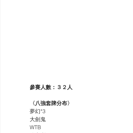
參賽人數：３２人
〈八強套牌分布〉
夢幻*3 
大劍鬼 
WTB 