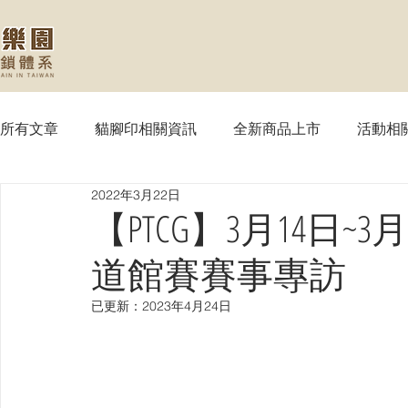
所有文章
貓腳印相關資訊
全新商品上市
活動相
2022年3月22日
【MTG】魔法風雲會
【PTCG】寶可夢
【WS
【PTCG】3月14日~
道館賽賽事專訪
【SVE】闇影詩章
【WIXOSS】戰鬥少女
【VG
已更新：
2023年4月24日
【OPTCG】航海王
【UA】UNION ARENA
【