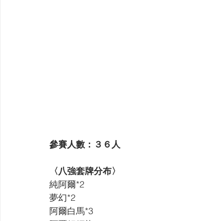
參賽人數：３６人
〈八強套牌分布〉
純阿爾*2 
夢幻*2 
阿爾白馬*3 