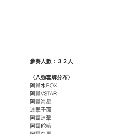
參賽人數：３２人
〈八強套牌分布〉
阿爾水BOX
阿爾VSTAR 
阿爾海星
連擊千面 
阿爾連擊 
阿爾舵輪 
阿爾白馬 