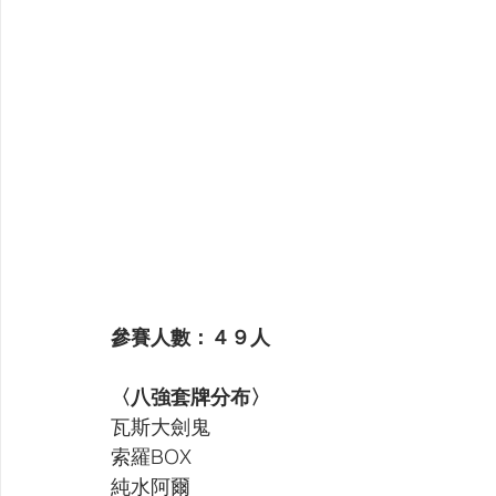
參賽人數：４９人
〈八強套牌分布〉
瓦斯大劍鬼 
索羅BOX 
純水阿爾 