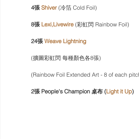
【VIVIDZ】Vividz
【BS】Battle Spirits
【OSIC
4張 
Shiver
 (冷箔 Cold Foil)
8張 
Lexi,Livewire 
(彩虹閃 Rainbow Foil)
【LC】最終編年史-無限
【BD】創之界限
【G
24張 
Weave Lightning
(擴圖彩虹閃 每種顏色各8張) 
(Rainbow Foil Extended Art - 8 of each pitc
2張 People's Champion 桌布 (
Light it Up
)