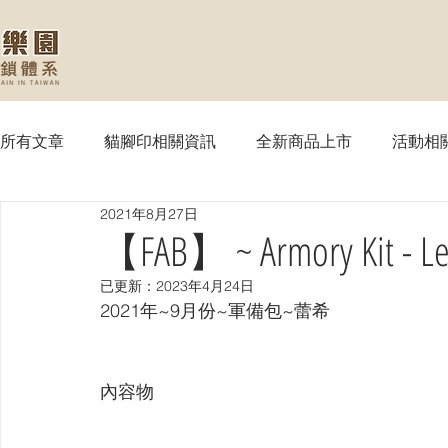
所有文章
貓腳印相關資訊
全新商品上市
活動相
2021年8月27日
【MTG】魔法風雲會
【PTCG】寶可夢
【WS
【FAB】 ~ Armory Kit - Le
已更新：
2023年4月24日
【SVE】闇影詩章
【WIXOSS】戰鬥少女
【VG
2021年~9月份~軍備包~蕾希
【OPTCG】航海王
【UA】UNION ARENA
【
內容物