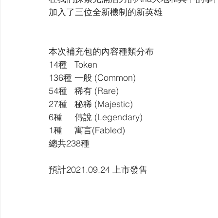
【VIVIDZ】Vividz
【BS】Battle Spirits
【OSIC
加入了三位全新機制的新英雄
【LC】最終編年史-無限
【BD】創之界限
【G
本次補充包的內容種類分布
14種   Token
136種 一般 (Common)
54種   稀有 (Rare)
27種   秘稀 (Majestic)
6種     傳說 (Legendary)  
1種     寓言(Fabled)
​總共238種​
預計2021.09.24 上市發售