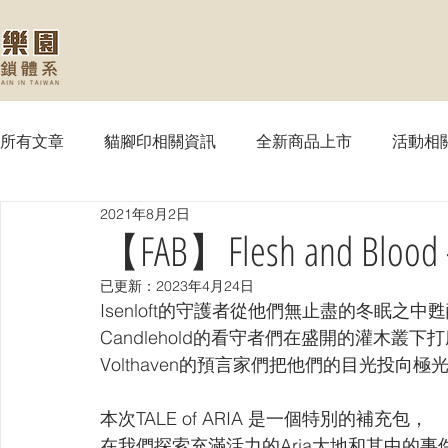
所有文章
貓腳印相關資訊
全新商品上市
活動相
2021年8月2日
【MTG】魔法風雲會
【PTCG】寶可夢
【WS
【FAB】Flesh and Blood 
已更新：
2023年4月24日
【SVE】闇影詩章
【WIXOSS】戰鬥少女
【VG
Isenloft的守護者從他們無止盡的冬眠之中甦
Candlehold的看守者們在盛開的灌木叢下
Volthaven的預言家們把他們的目光投向
【OPTCG】航海王
【UA】UNION ARENA
【
本次TALE of ARIA 是一個特別的補充包，
在我們探索充滿活力的Aria大地和其中的事