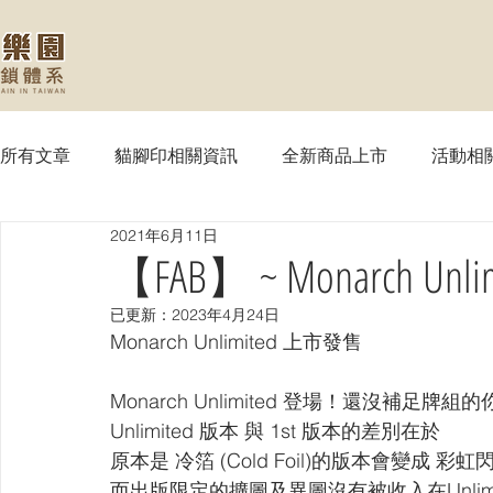
所有文章
貓腳印相關資訊
全新商品上市
活動相
2021年6月11日
【MTG】魔法風雲會
【PTCG】寶可夢
【WS
【FAB】 ~ Monarch Un
已更新：
2023年4月24日
【SVE】闇影詩章
【WIXOSS】戰鬥少女
【VG
Monarch Unlimited 上市發售
Monarch Unlimited 登場！還沒補足牌
【OPTCG】航海王
【UA】UNION ARENA
【
Unlimited 版本 與 1st 版本的差別在於 
原本是 冷箔 (Cold Foil)的版本會變成 彩虹閃 (R
而出版限定的擴圖及異圖沒有被收入在Unlimi