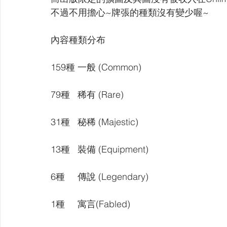
【VIVIDZ】Vividz
【BS】Battle Spirits
【OSIC
不過不用擔心~牌張的種類沒有變少喔~
內容種類分布
【LC】最終編年史-無限
【BD】創之界限
【G
159種 一般 (Common)
79種   稀有 (Rare)
31種   秘稀 (Majestic)
13種   裝備 (Equipment)
6種     傳說 (Legendary)
1種     寓言(Fabled)