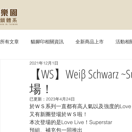
所有文章
貓腳印相關資訊
全新商品上市
活動相
2021年12月1日
【MTG】魔法風雲會
【PTCG】寶可夢
【WS
【WS】Weiβ Schwarz
場！
【SVE】闇影詩章
【WIXOSS】戰鬥少女
【VG
已更新：
2023年4月24日
於ＷＳ系列一直都有高人氣以及強度的Love L
【OPTCG】航海王
【UA】UNION ARENA
【
又有新團登場於ＷＳ啦！
本次登場的是Love Live！Superstar
預組、補充包一同推出