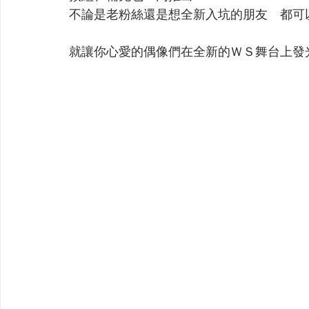
【VIVIDZ】Vividz
【BS】Battle Spirits
【OSIC
不論是老粉絲還是想全新入坑的朋友　都可
就讓你心愛的偶像們在全新的ＷＳ舞台上發
【LC】最終編年史-無限
【BD】創之界限
【G