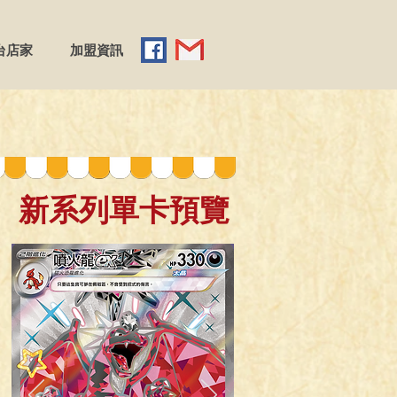
台店家
加盟資訊
​新系列單卡預覽