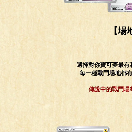
【場
選擇對你寶可夢最有
每一種戰鬥場地都
傳說中的戰鬥場