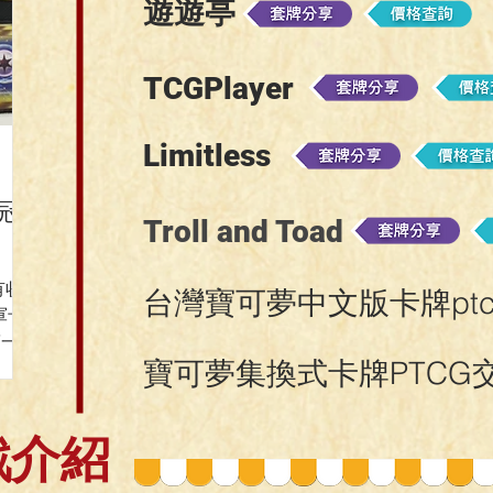
遊遊亭
TCGPlayer
Limitless
2023年6月28日
2023年6月5日
冠
寶可夢PTCG四天王預賽
噴火龍開放挑戰賽-
Troll and Toad
時間表
林店
有收
各位~~嗨嗨嗨嗨!!! 這邊有整理
各位訓練家辛苦啦!!我們來
台灣寶可夢中文版卡牌pt
軍卡
出全台貓腳印的四天王預賽時
上周士林店噴火龍挑戰賽的
第一
間表 全台店家聯絡方式可以看
動過程吧!! 也會附上三勝套
寶可夢集換式卡牌PTCG
原店-
網頁上方有個全台店家，給他
給各位看看喔 小丑萊噴軸 
桃園店
點下去就對了!! 注意事項:賽事
夢幻
店亞
時間請以各店家粉專為主唷!!
戲介紹
爾鬼
標準賽: 開放賽
標準