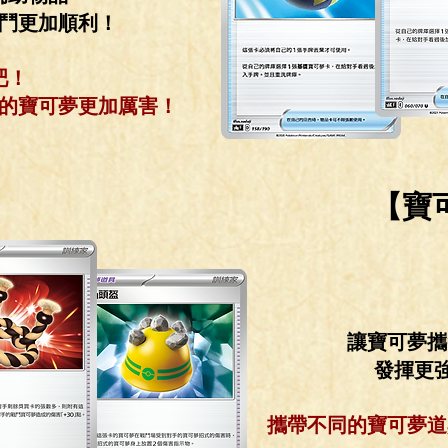
鬥更加順利！
吧！
你的寶可夢更加厲害！
【寶
讓寶可夢攜
​發揮更
​攜帶不同的寶可夢