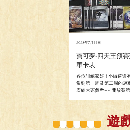
2023年7月11日
寶可夢-四天王預賽
軍卡表
各位訓練家好!! 小編這邊
集到第一周及第二周的冠
表給大家參考~~ 開放賽
周: 桃園店-彩色洛奇亞 豐
匯流夢幻 標準賽第一周 
冠軍-高速帕路BOX 桃園
遊
軍-沙奈朵 豐原店冠軍-阿
龍 豐原店亞軍-阿爾鬼龍 