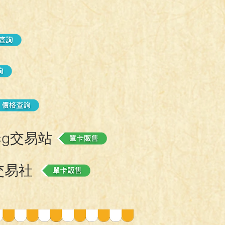
士
看看
cg交易站
活
牌
交易社
匯流