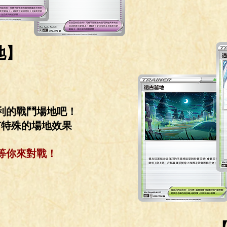
地】
利的戰鬥場地吧！
有特殊的場地效果
​等你來對戰！