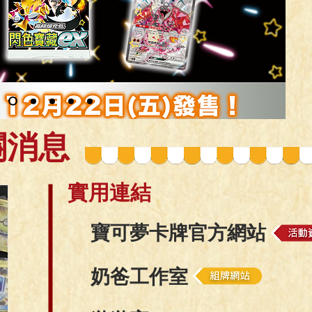
關消息
​實用連結
寶可夢卡牌官方網站
​奶爸工作室