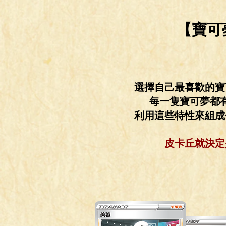
賽第二周 桃園店冠軍-放
牌...
【寶可
選擇自己最喜歡的寶
每一隻寶可夢都
利用這些特性來組成
皮卡丘
就決定