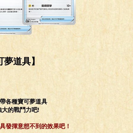
可夢道具】
帶各種寶可夢道具
強大的戰鬥力吧!
道具發揮意想不到的效果吧
！