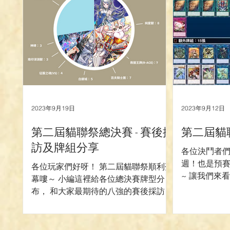
2023年9月19日
2023年9月12日
第二屆貓聯祭總決賽 - 賽後採
第二屆貓
訪及牌組分享
各位決鬥者們
週！也是預
各位玩家們好呀！ 第二屆貓聯祭順利落
~ 讓我們來
幕嘍～ 小編這裡給各位總決賽牌型分
害的套牌吧！ -------
布， 和大家最期待的八強的賽後採訪以
-------------------
及牌組分享～ 一起來看看吧！
※≡※≡※≡※≡※≡※≡※≡※牌型分布
※≡※≡※≡※≡※≡※≡※≡※ 總決賽參賽人