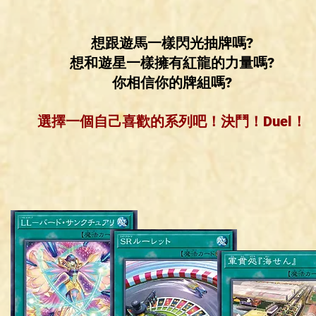
想跟遊馬一樣閃光抽牌嗎?
想和遊星一樣擁有紅龍的力量嗎?
你相信你的牌組嗎?
選擇一個自己喜歡的系列吧！
決鬥！Duel！