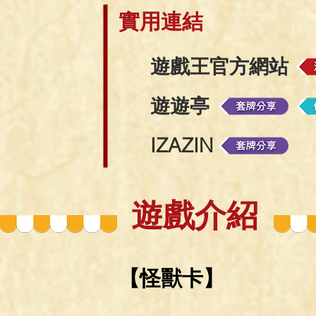
數：６９人 淚冠哀歌(壹世壞)：１３ 純
​實用連結
愛獸：８...
遊戲王官方網站
遊遊亭
IZAZIN
遊戲介紹
【怪獸卡】