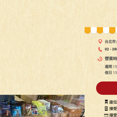
台北市士
02 - 2
營業
週間
15
假日
13